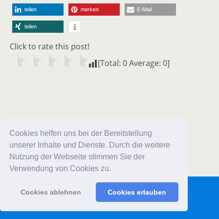
teilen
merken
E-Mail
teilen
Click to rate this post!
[Total:
0
Average:
0
]
Zum Seitenanfang
Cookies helfen uns bei der Bereitstellung
unserer Inhalte und Dienste. Durch die weitere
Mobil
Desktop
Nutzung der Webseite stimmen Sie der
Verwendung von Cookies zu.
Cookies ablehnen
Cookies erlauben