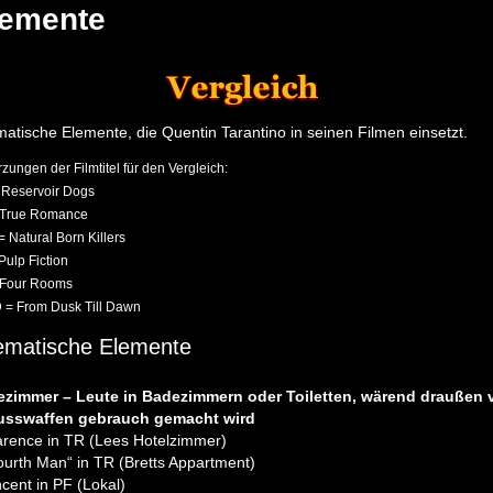
lemente
atische Elemente, die Quentin Tarantino in seinen Filmen einsetzt.
zungen der Filmtitel für den Vergleich:
 Reservoir Dogs
 True Romance
 Natural Born Killers
Pulp Fiction
 Four Rooms
 = From Dusk Till Dawn
ematische Elemente
zimmer – Leute in Badezimmern oder Toiletten, wärend draußen 
usswaffen gebrauch gemacht wird
arence in TR (Lees Hotelzimmer)
ourth Man“ in TR (Bretts Appartment)
ncent in PF (Lokal)