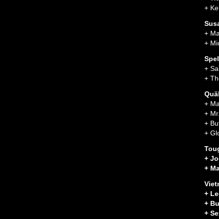
+ Ke
Susa
+ Ma
+ Mi
Spe
+ Sa
+ Th
Quäl
+ Ma
+ Mr
+ Bu
+ Gl
Toug
+ Jo
+ Ma
Viet
+ Le
+ Bu
+ Se