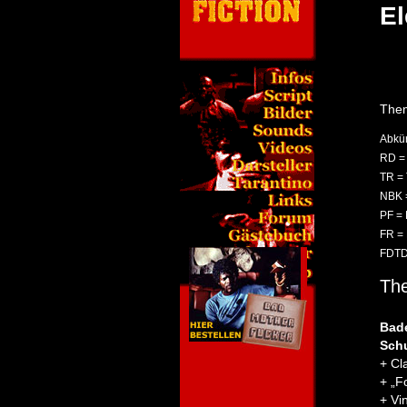
E
Them
Abkür
RD =
TR =
NBK =
PF = 
FR =
FDTD
Th
Bade
Sch
+ Cl
+ „F
+ Vi