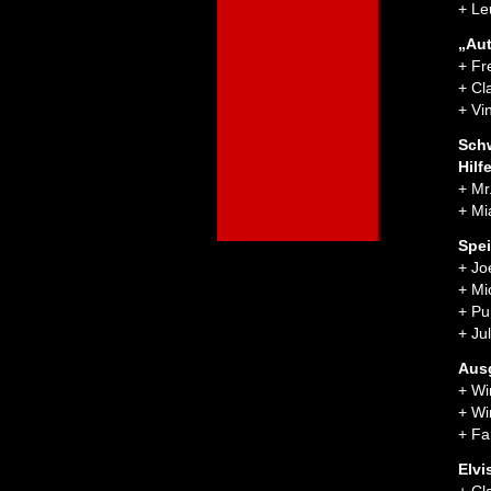
+ Le
„Aut
+ Fr
+ Cl
+ Vi
Schw
Hilf
+ Mr
+ Mi
Spe
+ Jo
+ Mi
+ Pu
+ Ju
Aus
+ Wi
+ Wi
+ Fa
Elvi