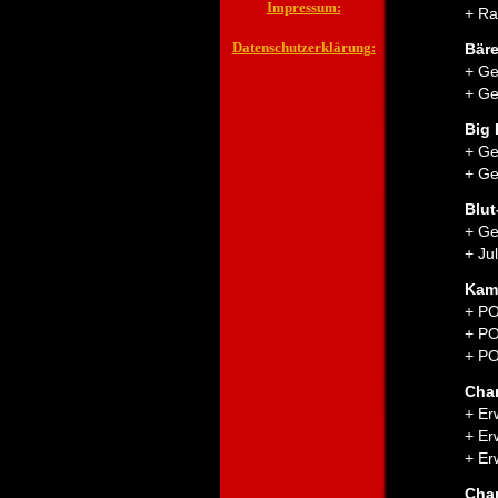
Impressum:
+ Ra
Datenschutzerklärung:
Bäre
+ Ge
+ Ge
Big 
+ Ge
+ Ge
Blut
+ Ge
+ Ju
Kame
+ PO
+ PO
+ PO
Char
+ Er
+ Er
+ Er
Cha