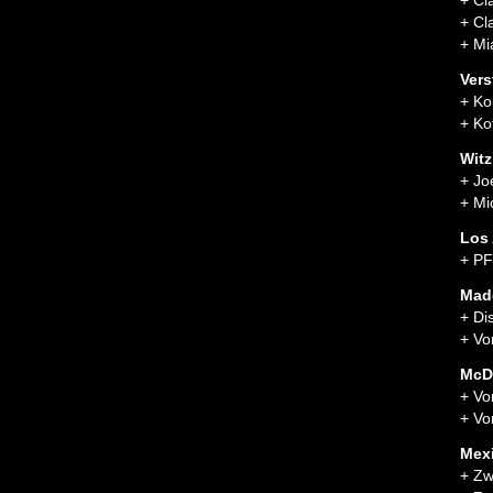
+ Cl
+ Cl
+ Mi
Vers
+ Ko
+ Kof
Witz
+ Jo
+ Mi
Los 
+ PF
Mad
+ Di
+ Vo
McD
+ Vo
+ Vo
Mex
+ Zw