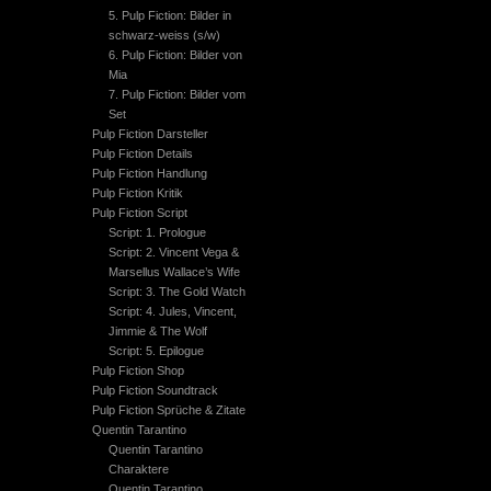
5. Pulp Fiction: Bilder in
schwarz-weiss (s/w)
6. Pulp Fiction: Bilder von
Mia
7. Pulp Fiction: Bilder vom
Set
Pulp Fiction Darsteller
Pulp Fiction Details
Pulp Fiction Handlung
Pulp Fiction Kritik
Pulp Fiction Script
Script: 1. Prologue
Script: 2. Vincent Vega &
Marsellus Wallace’s Wife
Script: 3. The Gold Watch
Script: 4. Jules, Vincent,
Jimmie & The Wolf
Script: 5. Epilogue
Pulp Fiction Shop
Pulp Fiction Soundtrack
Pulp Fiction Sprüche & Zitate
Quentin Tarantino
Quentin Tarantino
Charaktere
Quentin Tarantino