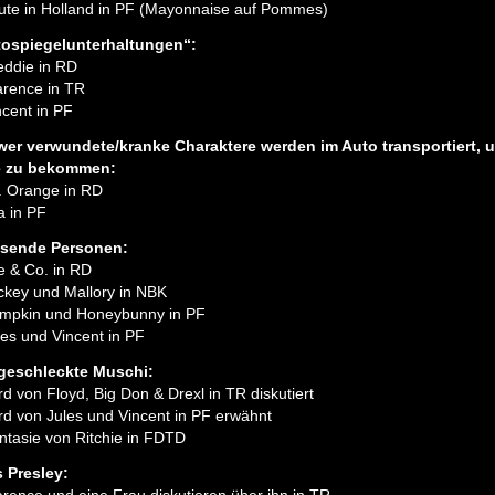
ute in Holland in PF (Mayonnaise auf Pommes)
ospiegelunterhaltungen“:
eddie in RD
arence in TR
ncent in PF
er verwundete/kranke Charaktere werden im Auto transportiert, 
e zu bekommen:
. Orange in RD
a in PF
isende Personen:
e & Co. in RD
ckey und Mallory in NBK
mpkin und Honeybunny in PF
les und Vincent in PF
geschleckte Muschi:
rd von Floyd, Big Don & Drexl in TR diskutiert
rd von Jules und Vincent in PF erwähnt
ntasie von Ritchie in FDTD
s Presley: