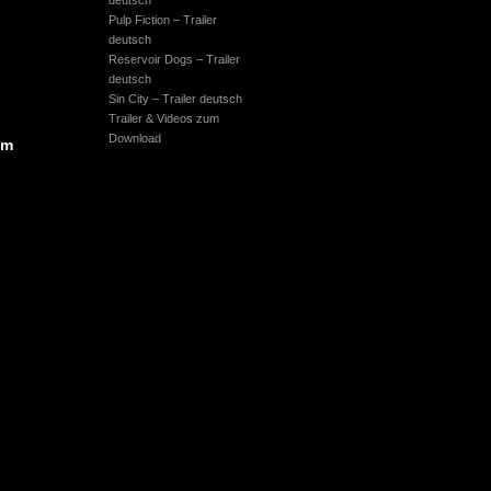
deutsch
Pulp Fiction – Trailer
deutsch
Reservoir Dogs – Trailer
deutsch
Sin City – Trailer deutsch
Trailer & Videos zum
Download
um