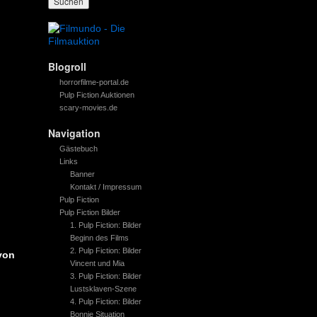
Blogroll
horrorfilme-portal.de
Pulp Fiction Auktionen
scary-movies.de
Navigation
Gästebuch
Links
Banner
Kontakt / Impressum
Pulp Fiction
Pulp Fiction Bilder
1. Pulp Fiction: Bilder
Beginn des Films
2. Pulp Fiction: Bilder
von
Vincent und Mia
3. Pulp Fiction: Bilder
Lustsklaven-Szene
4. Pulp Fiction: Bilder
Bonnie Situation