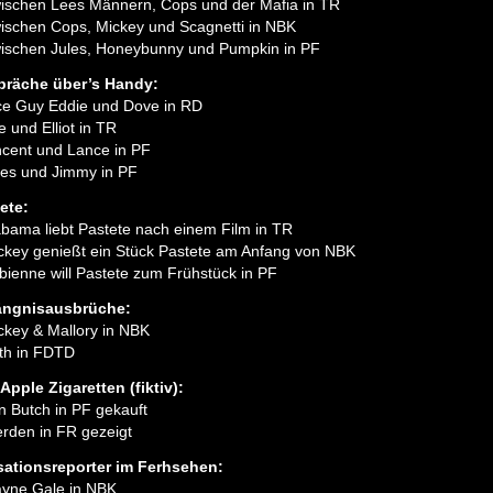
ischen Lees Männern, Cops und der Mafia in TR
ischen Cops, Mickey und Scagnetti in NBK
ischen Jules, Honeybunny und Pumpkin in PF
präche über’s Handy:
ce Guy Eddie und Dove in RD
e und Elliot in TR
ncent und Lance in PF
les und Jimmy in PF
ete:
abama liebt Pastete nach einem Film in TR
ckey genießt ein Stück Pastete am Anfang von NBK
bienne will Pastete zum Frühstück in PF
ängnisausbrüche:
ckey & Mallory in NBK
th in FDTD
Apple Zigaretten (fiktiv):
n Butch in PF gekauft
rden in FR gezeigt
ationsreporter im Ferhsehen:
yne Gale in NBK