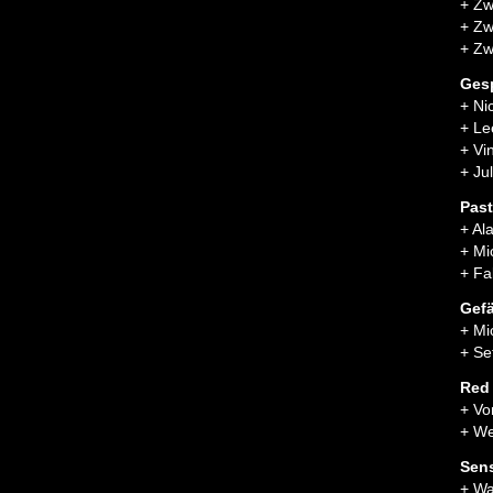
+ Zw
+ Zw
+ Zw
Ges
+ Ni
+ Le
+ Vi
+ Ju
Past
+ Al
+ Mi
+ Fa
Gef
+ Mi
+ Se
Red 
+ Vo
+ We
Sens
+ Wa