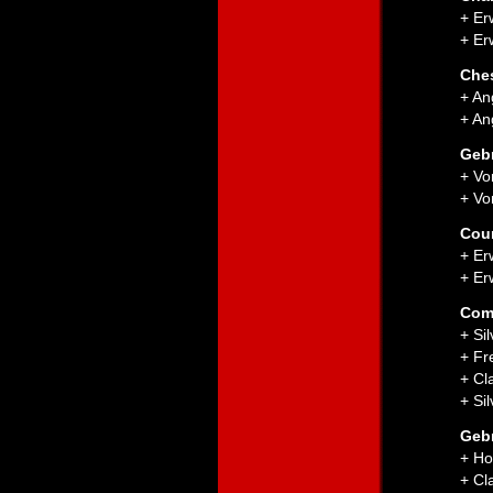
+ Er
+ Er
Ches
+ An
+ An
Geb
+ Vo
+ Vo
Cou
+ Er
+ Er
Com
+ Si
+ Fr
+ Cl
+ Si
Geb
+ Ho
+ Cl