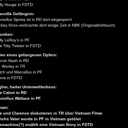
lly Houge in FDTD
nville Gefängnis:
rsellus Spivey ist in RD dort eingesperrt
ckey Knox verbrachte dort einige Zeit in NBK (Originaldrehbuch)
lunken:
lly LeRoy’s in PF
e Titty Twister in FDTD
en eines gefangenen Opfers:
rvin Nash in RD
. Worley in TR
tch und Marcellus in PF
oria in FDTD
her, harter Unterweltlerboss:
e Cabot in RD
rcellus Wallace in PF
nam:
e und Clarence diskutieren in TR über Vietnam Filme
tchs Vater wurde in PF in Vietnam getötet
xmachine(?) erzählt eine Vietnam Story in FDTD