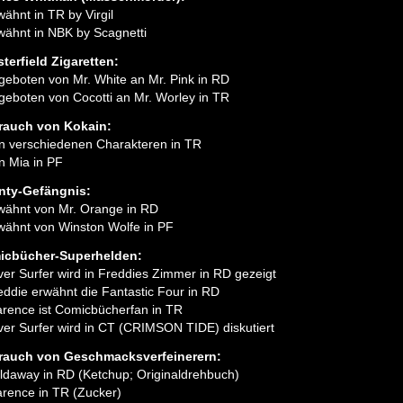
wähnt in TR by Virgil
wähnt in NBK by Scagnetti
terfield Zigaretten:
geboten von Mr. White an Mr. Pink in RD
geboten von Cocotti an Mr. Worley in TR
rauch von Kokain:
n verschiedenen Charakteren in TR
n Mia in PF
nty-Gefängnis:
wähnt von Mr. Orange in RD
wähnt von Winston Wolfe in PF
icbücher-Superhelden:
lver Surfer wird in Freddies Zimmer in RD gezeigt
eddie erwähnt die Fantastic Four in RD
arence ist Comicbücherfan in TR
lver Surfer wird in CT (CRIMSON TIDE) diskutiert
rauch von Geschmacksverfeinerern:
ldaway in RD (Ketchup; Originaldrehbuch)
arence in TR (Zucker)