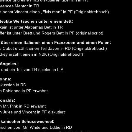
arence und eine Frau diskutieren über ihn in TR
arences Mentor in TR
a nennt Vincent einen „Elvis man“ in PF (Originaldrehbuch)
teckte Wertsachen unter einem Bett:
kain ist unter Alabamas Bett in TR
fer ist unter Brett und Rogers Bett in PF (original script)
 über einen Italiener, einen Franzosen und einen Polen:
e Cabot erzählt einen Teil davon in RD (Originaldrehbuch)
ckey erzählt einen in NBK (Originaldrehbuch)
Angeles:
 und ein Teil von TR spielen in L.A.
onna:
skussion in RD
n Fabienne in PF erwähnt
onalds:
n Mr. Pink in RD erwähnt
n Jules und Vincent in PF diskutiert
ikanischer Schusswechsel:
ischen Joe, Mr. White und Eddie in RD