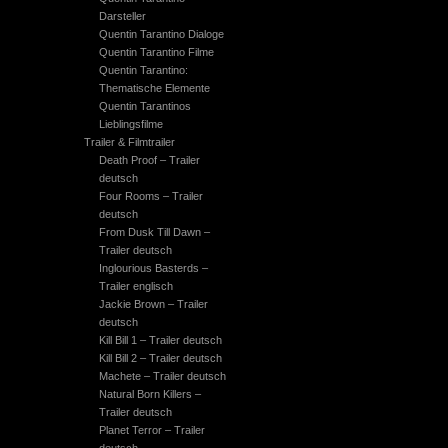
Darsteller
Quentin Tarantino Dialoge
Quentin Tarantino Filme
Quentin Tarantino:
Thematische Elemente
Quentin Tarantinos
Lieblingsfilme
Trailer & Filmtrailer
Death Proof – Trailer
deutsch
Four Rooms – Trailer
deutsch
From Dusk Till Dawn –
Trailer deutsch
Inglourious Basterds –
Trailer englisch
Jackie Brown – Trailer
deutsch
Kill Bill 1 – Trailer deutsch
Kill Bill 2 – Trailer deutsch
Machete – Trailer deutsch
Natural Born Killers –
Trailer deutsch
Planet Terror – Trailer