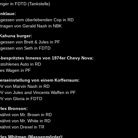
nger in FDTD (Tankstelle)
nklaue:
gessen vom überlebenden Cop in RD
tragen von Gerald Nash in NBK
Kahuna burger:
gessen von Brett & Jules in PF
gessen von Seth in FDTD
-bespritztes Inneres von 1974er Chevy Nova:
stohlenes Auto in RD
les Wagen in PF
raeinstellung von einem Kofferraum:
V von Marvin Nash in RD
V von Jules and Vincents Waffen in PF
V von Gloria in FDTD
les Bronson:
wähnt von Mr. Brown in RD
wähnt von Mr. White in RD
wähnt von Drexel in TR
rles Whitman (Massenmörder):