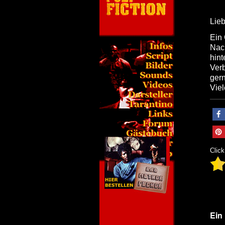
Lieb
Ein 
Nach
hint
Ver
ger
Vie
Click
Ein