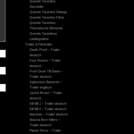
Quentin Tarantino
Darsteller
Quentin Tarantino Dialoge
Quentin Tarantino Filme
Quentin Tarantino:
Thematische Elemente
Quentin Tarantinos
Lieblingsfilme
Trailer & Filmtrailer
Death Proof – Trailer
deutsch
Four Rooms – Trailer
deutsch
From Dusk Till Dawn –
Trailer deutsch
Inglourious Basterds –
Trailer englisch
Jackie Brown – Trailer
deutsch
Kill Bill 1 – Trailer deutsch
Kill Bill 2 – Trailer deutsch
Machete – Trailer deutsch
Natural Born Killers –
Trailer deutsch
Planet Terror – Trailer