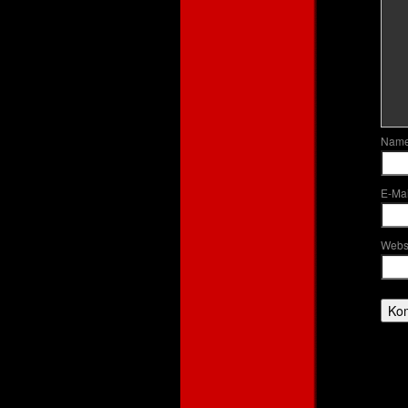
Nam
E-Mai
Webs