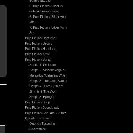
Bonnie Situation
5. Pulp Fiction: Bilder in
schwarz-weiss (s/w)
6. Pulp Fiction: Bilder von
Mia
7. Pulp Fiction: Bilder vom
Set
Pulp Fiction Darsteller
Pulp Fiction Details
Pulp Fiction Handlung
Pulp Fiction Kritik
Pulp Fiction Script
Script: 1. Prologue
Script: 2. Vincent Vega &
Marsellus Wallace’s Wife
Script: 3. The Gold Watch
Script: 4. Jules, Vincent,
Jimmie & The Wolf
Script: 5. Epilogue
Pulp Fiction Shop
Pulp Fiction Soundtrack
Pulp Fiction Sprüche & Zitate
Quentin Tarantino
Quentin Tarantino
Charaktere