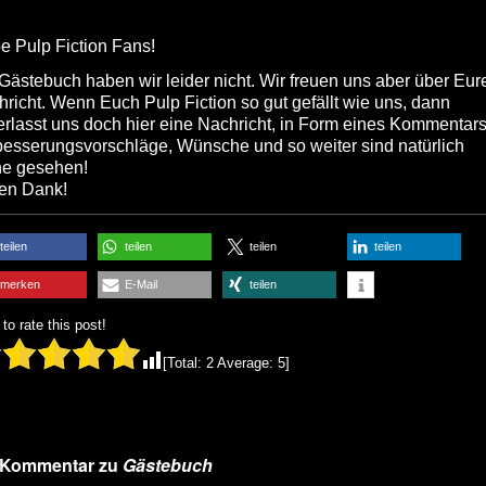
e Pulp Fiction Fans!
Gästebuch haben wir leider nicht. Wir freuen uns aber über Eur
richt. Wenn Euch Pulp Fiction so gut gefällt wie uns, dann
erlasst uns doch hier eine Nachricht, in Form eines Kommentars
besserungsvorschläge, Wünsche und so weiter sind natürlich
ne gesehen!
len Dank!
teilen
teilen
teilen
teilen
merken
E-Mail
teilen
 to rate this post!
[Total:
2
Average:
5
]
 Kommentar zu
Gästebuch