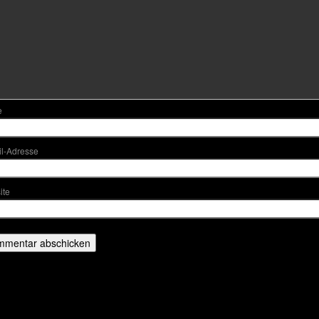
e
l-Adresse
ite