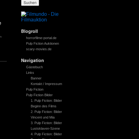
e
Blogroll
.
horrorfilme-portal.de
Pulp Fiction Auktionen
scary-movies.de
Navigation
Gästebuch
Links
Banner
Kontakt / Impressum
Pulp Fiction
Pulp Fiction Bilder
1. Pulp Fiction: Bilder
Beginn des Films
2. Pulp Fiction: Bilder
Vincent und Mia
3. Pulp Fiction: Bilder
Lustsklaven-Szene
4. Pulp Fiction: Bilder