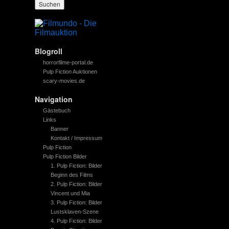
Blogroll
horrorfilme-portal.de
Pulp Fiction Auktionen
scary-movies.de
Navigation
Gästebuch
Links
Banner
Kontakt / Impressum
Pulp Fiction
Pulp Fiction Bilder
1. Pulp Fiction: Bilder
Beginn des Films
2. Pulp Fiction: Bilder
Vincent und Mia
3. Pulp Fiction: Bilder
Lustsklaven-Szene
4. Pulp Fiction: Bilder