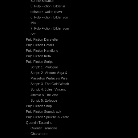
Bonnie Situation
5. Pulp Fiction: Bilder in
schwarz-weiss (s/w)
6. Pulp Fiction: Bilder von
Mia
7. Pulp Fiction: Bilder vom
Set
Pulp Fiction Darsteller
Pulp Fiction Details
Pulp Fiction Handlung
Pulp Fiction Kritik
Pulp Fiction Script
Script: 1. Prologue
Script: 2. Vincent Vega &
Marsellus Wallace’s Wife
Script: 3. The Gold Watch
Script: 4. Jules, Vincent,
Jimmie & The Wolf
Script: 5. Epilogue
Pulp Fiction Shop
Pulp Fiction Soundtrack
Pulp Fiction Sprüche & Zitate
Quentin Tarantino
Quentin Tarantino
Charaktere