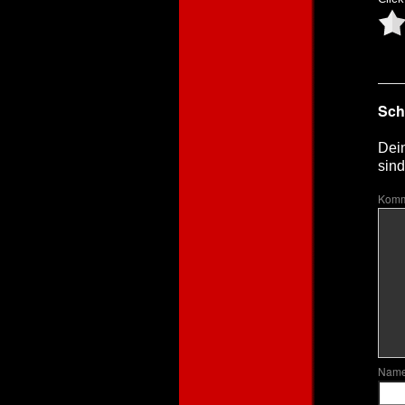
Sch
Dein
sind
Komm
Nam