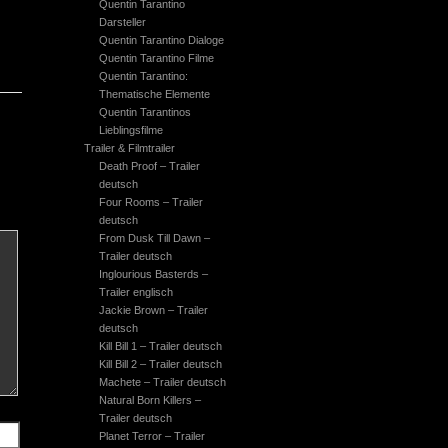
Quentin Tarantino
Darsteller
Quentin Tarantino Dialoge
Quentin Tarantino Filme
Quentin Tarantino:
Thematische Elemente
Quentin Tarantinos
Lieblingsfilme
Trailer & Filmtrailer
Death Proof – Trailer
deutsch
Four Rooms – Trailer
deutsch
From Dusk Till Dawn –
Trailer deutsch
Inglourious Basterds –
Trailer englisch
Jackie Brown – Trailer
deutsch
Kill Bill 1 – Trailer deutsch
Kill Bill 2 – Trailer deutsch
Machete – Trailer deutsch
Natural Born Killers –
Trailer deutsch
Planet Terror – Trailer