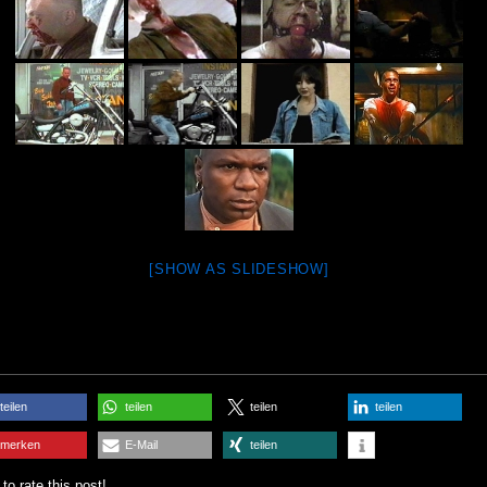
[SHOW AS SLIDESHOW]
teilen
teilen
teilen
teilen
merken
E-Mail
teilen
 to rate this post!